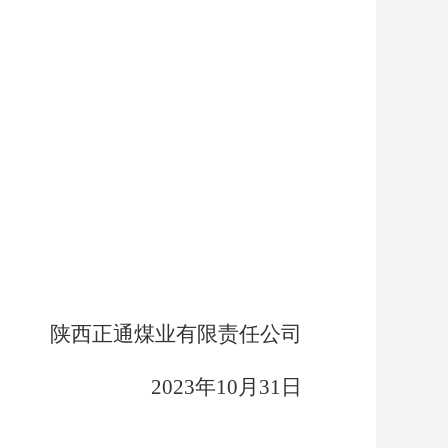
陕西正通煤业有限责任公司
20
2
3
年
10
月
3
1
日